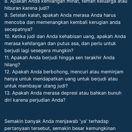
8. Apakah Anda kehilangan minat, teman keluarga atau
hiburan karena judi?
9. Setelah kalah, apakah Anda merasa Anda harus
mencoba dan memenangkan kembali kerugian anda
secepatnya?
10. Ketika judi dan Anda kehabisan uang, apakah Anda
merasa kehilangan dan putus asa, dan perlu untuk
berjudi lagi sesegera mungkin?
11. Apakah Anda berjudi hingga sen terakhir Anda
hilang?
12. Apakah Anda berbohong, mencuri atau meminjam
hanya untuk mendapatkan uang untuk berjudi atau
untuk membayar utang judi?
13. Apakah Anda merasa depresi atau bahkan bunuh
diri karena perjudian Anda?
Semakin banyak Anda menjawab 'ya' terhadap
pertanyaan tersebut, semakin besar kemungkinan