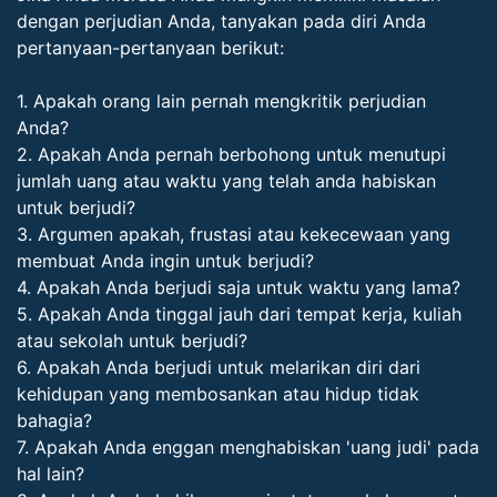
dengan perjudian Anda, tanyakan pada diri Anda
pertanyaan-pertanyaan berikut:
1. Apakah orang lain pernah mengkritik perjudian
Anda?
2. Apakah Anda pernah berbohong untuk menutupi
jumlah uang atau waktu yang telah anda habiskan
untuk berjudi?
3. Argumen apakah, frustasi atau kekecewaan yang
membuat Anda ingin untuk berjudi?
4. Apakah Anda berjudi saja untuk waktu yang lama?
5. Apakah Anda tinggal jauh dari tempat kerja, kuliah
atau sekolah untuk berjudi?
6. Apakah Anda berjudi untuk melarikan diri dari
kehidupan yang membosankan atau hidup tidak
bahagia?
7. Apakah Anda enggan menghabiskan 'uang judi' pada
hal lain?