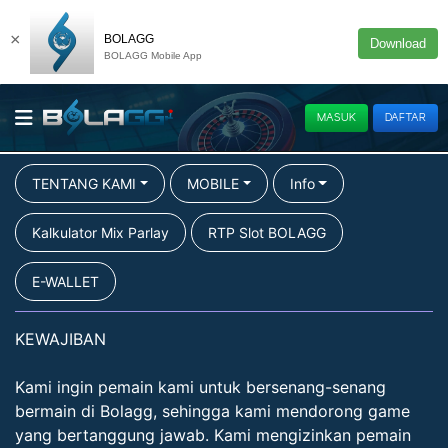
×
BOLAGG
Download
BOLAGG Mobile App
MASUK
DAFTAR
TENTANG KAMI
MOBILE
Info
Kalkulator Mix Parlay
RTP Slot BOLAGG
E-WALLET
KEWAJIBAN
Kami ingin pemain kami untuk bersenang-senang
bermain di Bolagg, sehingga kami mendorong game
yang bertanggung jawab. Kami mengizinkan pemain