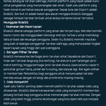
Ketika datang ke taruhan olahraga, memilih platform yang tepat adalah kunci
untuk pengalaman yang menyenangkan dan aman. Salah satu platform yang
telah menarik perhatian banyak penggemar Sepak bola dan Esport adalah
BolaGG. Berikut ini adalah beberapa alasan mengapa BolaGG dianggap
sebagai tempat taruhan terbaik untuk kedua turnamen besar tersebut.
Keunggulan BolaGG
1.
Keamanan dan Kepercayaan
BolaGG dikenal sebagai platform yang aman dan terpercaya. Mereka memiliki
lisensi resmi dan menggunakan teknologi enkripsi terbaru untuk melindungi
data pribadi dan keuangan pengguna. Selain itu, BolaGG memiliki reputasi
yang baik di kalangan penggemar taruhan olahraga, yang menunjukkan tingkat
kepercayaan yang tinggi dari para pengguna.
2.
Beragam Pilihan Taruhan
BolaGG menawarkan berbagai jenis taruhan untuk Sepakbola dan Esport,
mulai dari taruhan langsung (live betting), taruhan pra-pertandingan (pre-
match betting), hingga berbagai jenis taruhan khusus (special bets) seperti
pencetak gol pertama, jumlah kartu kuning, dan banyak lagi. Beragam pilihan
ini memberikan fleksibilitas bagi pengguna untuk menyesuaikan taruhan
mereka sesuai dengan strategi dan preferensi masing-masing.
3.
Odds Kompetitif
Salah satu faktor penting dalam memilih platform taruhan adalah odds yang
ditawarkan. BolaGG dikenal menawarkan odds yang kompetitif, memberikan
peluang terbaik bagi pengguna untuk memenangkan taruhan mereka. Dengan
odds yang lebih tinggi, potensi keuntungan yang bisa diperoleh pun menjadi
lebih besar.