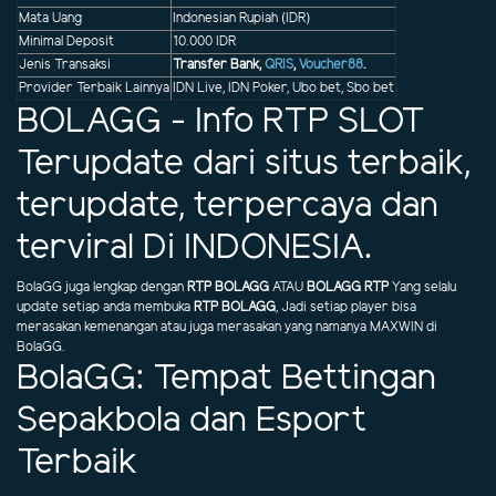
Mata Uang
Indonesian Rupiah (IDR)
Minimal Deposit
10.000 IDR
Jenis Transaksi
Transfer Bank,
QRIS
,
Voucher88
.
Provider Terbaik Lainnya
IDN Live, IDN Poker, Ubo bet, Sbo bet
BOLAGG - Info RTP SLOT
Terupdate dari situs terbaik,
terupdate, terpercaya dan
terviral Di INDONESIA.
BolaGG juga lengkap dengan
RTP BOLAGG
ATAU
BOLAGG RTP
Yang selalu
update setiap anda membuka
RTP BOLAGG
, Jadi setiap player bisa
merasakan kemenangan atau juga merasakan yang namanya MAXWIN di
BolaGG.
BolaGG: Tempat Bettingan
Sepakbola dan Esport
Terbaik