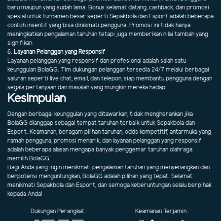
baru maupun yang sudah lama. Bonus selamat datang, cashback, dan promosi
spesial untuk turnamen besar seperti Sepakbola dan Esport adalah beberapa
contoh insentif yang bisa dinikmati pengguna. Promosi ini tidak hanya
meningkatkan pengalaman taruhan tetapi juga memberikan nilai tambah yang
signifikan.
6.
Layanan Pelanggan yang Responsif
Layanan pelanggan yang responsif dan profesional adalah salah satu
keunggulan BolaGG. Tim dukungan pelanggan tersedia 24/7 melalui berbagai
saluran seperti live chat, email, dan telepon, siap membantu pengguna dengan
segala pertanyaan dan masalah yang mungkin mereka hadapi.
Kesimpulan
Dengan berbagai keunggulan yang ditawarkan, tidak mengherankan jika
BolaGG dianggap sebagai tempat taruhan terbaik untuk Sepakbola dan
Esport. Keamanan, beragam pilihan taruhan, odds kompetitif, antarmuka yang
ramah pengguna, promosi menarik, dan layanan pelanggan yang responsif
adalah beberapa alasan mengapa banyak penggemar taruhan olahraga
memilih BolaGG.
Bagi Anda yang ingin menikmati pengalaman taruhan yang menyenangkan dan
berpotensi menguntungkan, BolaGG adalah pilihan yang tepat. Selamat
menikmati Sepakbola dan Esport, dan semoga keberuntungan selalu berpihak
kepada Anda!
Dukungan Perangkat :
Keamanan Terjamin :