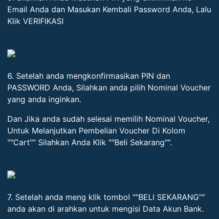
Email Anda dan Masukan Kembali Password Anda, Lalu
Klik VERIFIKASI
6. Setelah anda mengkonfirmasikan PIN dan
PASSWORD Anda, Silahkan anda pilih Nominal Voucher
yang anda inginkan.
Dan Jika anda sudah selesai memilih Nominal Voucher,
Untuk Melanjutkan Pembelian Voucher Di Kolom
""Cart"" Silahkan Anda Klik ""Beli Sekarang"".
7. Setelah anda meng klik tombol ""BELI SEKARANG""
anda akan di arahkan untuk mengisi Data Akun Bank.